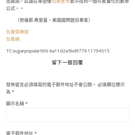
出圓規，試圖在單戀傻
包養意思
氣中找到一個可被量化的數學
公式。。
（
勞倫斯·弗里曼，
美國國際題目專家）
包養俱樂部
包養網
TC:sugarpopular900 6a11d2a5bd9779.11794515
留下一個回覆
發佈留言必須填寫的電子郵件地址不會公開。
必填欄位標示
為
*
顯示名稱
*
電子郵件地址
*