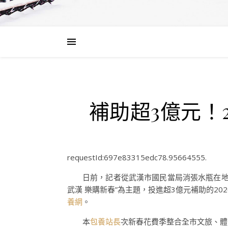
補助超3億元！
requestId:697e83315edc78.95664555.
日前，記者從武漢市國民當局消張水瓶在
武漢 樂購新春”為主題，投進超3億元補助的2
養網
。
本
包養站長
次新春花費季整合全市文旅、體