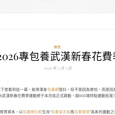
個性
2026專包養武漢新春花
2026 年 2 月 1 日
地下室看到這一幕，氣得渾身
包養網
發抖，但不是因為害怕，而是因
026武漢新春花費季運動將于本月底正式啟動，超600場特點運動拓寬
育等資本，以
包養網比較
生肖“
包養留言板
馬
包養管道
”為系列運動之