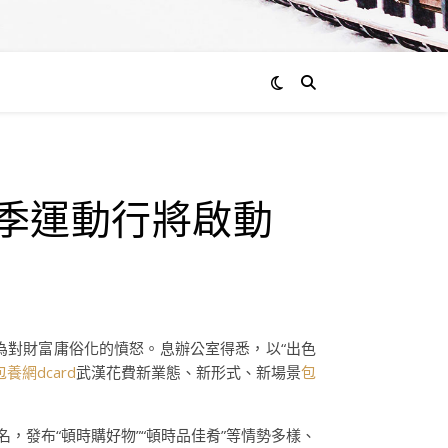
通過
費季運動行將啟動
admin
0
評
論
為對財富庸俗化的憤怒。息辦公室得悉，以“出色
包養網dcard
武漢花費新業態、新形式、新場景
包
名，發布“頓時購好物”“頓時品佳肴”等情勢多樣、