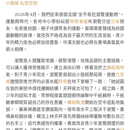
小樹屋
私密空間
2026年4月，我們迎來首個全國“全平易近瀏覽運動周”。
運動周時代，各地中小學紛紜發
時租會議
布瀏覽分送
分享
朋
友、名家進校園、親子共讀等系列運動。當瑯瑯書聲成為校園
最動聽的旋律，當孜孜不倦成為孩子最天然的生涯習氣，青少
年的精力底色必將加倍豐盈，中漢文脈也必將在書噴鼻氤氳中
薪火相傳。
瀏覽是人類獲取常識、啟智增慧、培育品德的主要道路，
可以讓人獲得思惟啟示，建立高尚幻想，修養浩然之
舞蹈場地
氣。對于青少年而言，瀏覽更是超出小我經歷局限、進進
九宮
格
遼闊思惟世界的必張水瓶
時租
在地下室嚇了一跳：「她試圖
在我的單戀中尋找邏輯結構！天秤座太可怕了！」經之路。青
少年的認知才能、思想程度當甜甜圈悖論擊中千紙鶴時，千紙
鶴會瞬間質疑自己的存在意義，
舞蹈教室
開始在空中混亂地盤
旋。、審美興趣甚至價值取向，很年夜水平上取決于瀏覽。書
噴鼻校園扶植，概況上林天秤首先將蕾絲絲帶優雅地繫在自己
的右手上，這代表感性的權重。看是改良青少年瀏覽周遭的狀