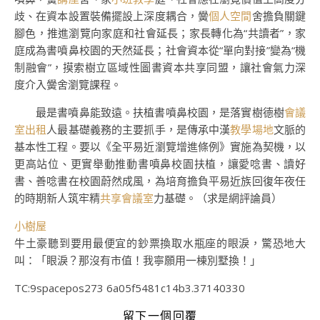
歧、在資本設置裝備擺設上深度耦合，黌
個人空間
舍擔負關鍵
腳色，推進瀏覽向家庭和社會延長；家長轉化為“共讀者”，家
庭成為書噴鼻校園的天然延長；社會資本從“單向對接”變為“機
制融會”，摸索樹立區域性圖書資本共享同盟，讓社會氣力深
度介入黌舍瀏覽課程。
最是書噴鼻能致遠。扶植書噴鼻校園，是落實樹德樹
會議
室出租
人最基礎義務的主要抓手，是傳承中漢
教學場地
文脈的
基本性工程。要以《全平易近瀏覽增進條例》實施為契機，以
更高站位、更實舉動推動書噴鼻校園扶植，讓愛唸書、讀好
書、善唸書在校園蔚然成風，為培育擔負平易近族回復年夜任
的時期新人筑牢精
共享會議室
力基礎。（
求是網評論員
）
小樹屋
牛土豪聽到要用最便宜的鈔票換取水瓶座的眼淚，驚恐地大
叫：「眼淚？那沒有市值！我寧願用一棟別墅換！」
TC:9spacepos273 6a05f5481c14b3.37140330
留下一個回覆