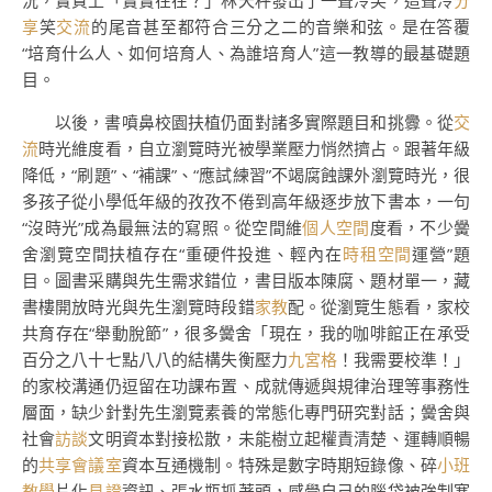
況，實質上「實實在在？」林天秤發出了一聲冷笑，這聲冷
分
享
笑
交流
的尾音甚至都符合三分之二的音樂和弦。是在答覆
“培育什么人、如何培育人、為誰培育人”這一教導的最基礎題
目。
以後，書噴鼻校園扶植仍面對諸多實際題目和挑釁。從
交
流
時光維度看，自立瀏覽時光被學業壓力悄然擠占。跟著年級
降低，“刷題”、“補課”、“應試練習”不竭腐蝕課外瀏覽時光，很
多孩子從小學低年級的孜孜不倦到高年級逐步放下書本，一句
“沒時光”成為最無法的寫照。從空間維
個人空間
度看，不少黌
舍瀏覽空間扶植存在“重硬件投進、輕內在
時租空間
運營”題
目。圖書采購與先生需求錯位，書目版本陳腐、題材單一，藏
書樓開放時光與先生瀏覽時段錯
家教
配。從瀏覽生態看，家校
共育存在“舉動脫節”，很多黌舍「現在，我的咖啡館正在承受
百分之八十七點八八的結構失衡壓力
九宮格
！我需要校準！」
的家校溝通仍逗留在功課布置、成就傳遞與規律治理等事務性
層面，缺少針對先生瀏覽素養的常態化專門研究對話；黌舍與
社會
訪談
文明資本對接松散，未能樹立起權責清楚、運轉順暢
的
共享會議室
資本互通機制。特殊是數字時期短錄像、碎
小班
教學
片化
見證
資訊、張水瓶抓著頭，感覺自己的腦袋被強制塞