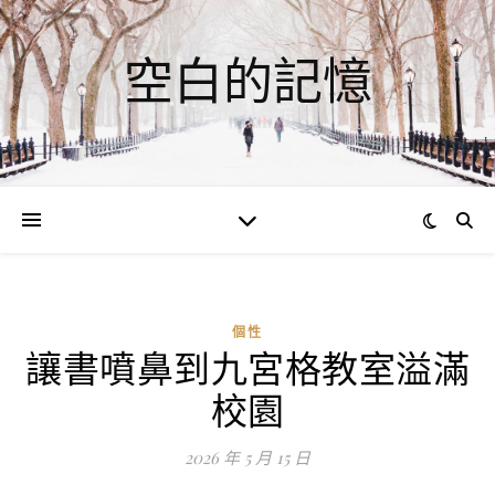
空白的記憶
個性
讓書噴鼻到九宮格教室溢滿
ad
校園
0
評
2026 年 5 月 15 日
論