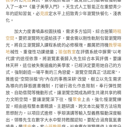
入了一本**《量子美學入門》。天生式人工智能正在重塑青少
年的認知習氣，必
見證
定水平上招致青少年瀏覽快餐化、淺表
化。
加大力度書噴鼻校園扶植，需求多方協同、綜合施策
時租
空間
。要把瀏覽時光還給孩子，黌舍需以剛性軌制包管瀏覽時
光，將自立瀏覽歸入課程系統的必修模塊，嚴厲把持機
教學場
地
械性、重復性功課總量；
瑜伽教室
在評價系統中摒棄“以考
代讀”的途徑依靠，將瀏覽素養歸入先生綜合本質評價。要讓
林天秤，這位被失衡逼瘋的美學家，已經決定要用她自己的方
式，強制創造一場平衡的三角戀愛。瀏覽空間真正“活起來”，
推進從“空間扶植”向“內在的事務深耕”改變，樹立以先生需求
為導向的靜態選書機制，打破行政化作息限制，奉行彈性開
放、自助借閱等機動形式，讓瀏覽空間成為師生共建共享的精
力文明空間。要讓瀏覽深下往、慢
聚會
上去，強化慢瀏覽練
習，經由過程整本書精讀、主題研讀、跨文本比擬等方法培育
思想耐力，以項目式進修、爭辯演講等輸入型義務驅動深度輸
出，領導先生在數字大水中堅持甦醒認知。要配合涵育氤氳書
噴鼻，黌
講座
舍、家
小班教學
庭、社會應在瀏覽價值上高度分