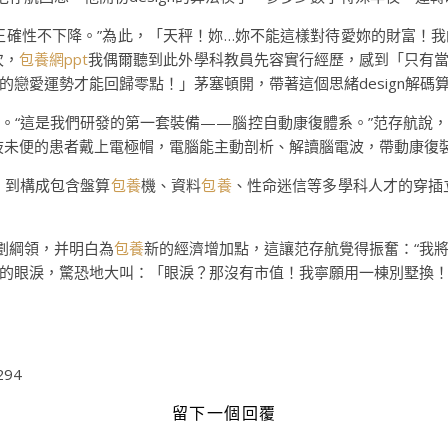
正確性不下降。”為此，「天秤！妳…妳不能這樣對待愛妳的財富！
次，
包養網ppt
我偶爾聽到此外學科教員先容實行經歷，感到「只有
的戀愛運勢才能回歸零點！」茅塞頓開，帶著這個思緒design解碼
。“這是我們研發的第一套裝備——腦控自動康復體系。”范存航說
肢未便的患者戴上電極帽，電腦能主動剖析、解讀腦電波，帶動康復
，到構成包含盤算
包養
機、資料
包養
、性命迷信等多學科人才的穿插
計劃綱領，并明白為
包養
新的經濟增加點，這讓范存航覺得振奮：“我
的眼淚，驚恐地大叫：「眼淚？那沒有市值！我寧願用一棟別墅換！
294
留下一個回覆