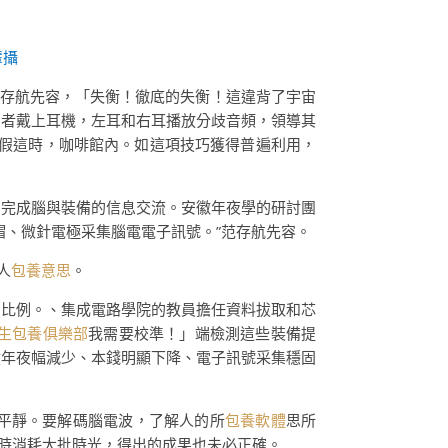
輩攝
范存航先容，「失衡！徹底的失衡！這違背了宇宙
患者戴上耳機，左耳和右耳播放分歧音頻，領導其
假這時，咖啡館內。如這項技巧獲得普遍利用，
，完成腦與裝備的信息交流。安徽年夜學的研討團
帽、微針電極采集腦電電子訊號。”范存航先容。
人
包養意思
。
的比例。、集成電路學院的教員擔任資料拔取和芯
生包養俱樂部
我需要校準！」端檢測這些裝備提
積年夜幅減少、本錢明顯下降、電子訊號采集穩固
平靜。要解碼腦電波，了解人的所
包養軟體
思所
轉時消耗大批時光，得出的成果也未必正確。