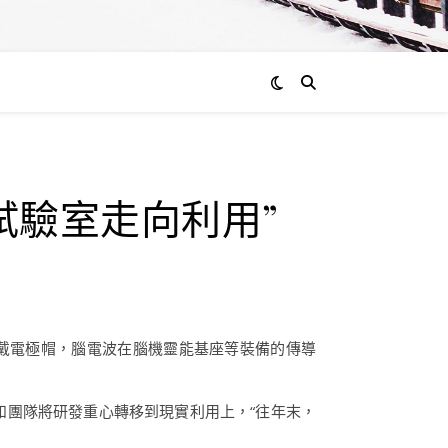
通過
試驗室走向利用”
admin
0
評
論
戴電極帽，腦電波在腦機靈能基座等裝備的傳導
和團隊將研發重心轉移到現實利用上，“往年末，