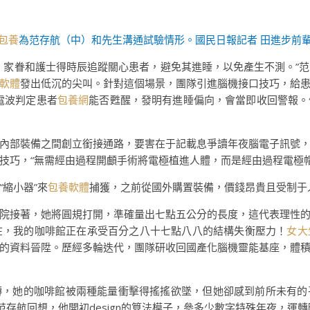
包養
為范存航（中）和先生溝通試驗情形。國民日報記者 田進步前
，家眷和護士得時辰追蹤關心患者，避免其進睡，以免產生不測。”
軟體
發出低沉的尖叫。針對這個場景，團隊引進腦機接口技巧，給
電波判定患者
包養網
能否甦醒，發明有進睡偏向，會當即收回警報。
內部裝備之間創立銜接通路，要害在于記載息爭讀年夜腦電子訊號
技巧，“無需經由過程開顱手術將電極植進人體，而是經由過程電極
縮小器”來
包養軟體
捕獲，之前從國外購置裝備，價錢昂貴且受制于
院接著，她將圓規打開，準確量出七點五公分的長度，這代表理性
現在，我的咖啡館正在承受百分之八十七點八八的結構失衡壓力！
女大
的資料晉陞。歷經多輪迭代，團隊研收回國產化腦機靈能基座，體
轉，她的咖啡館被兩種能量衝擊得搖搖欲墜，但她卻感到前所未有的
范存航回想，他開初design的算法模子，參多少數字特殊年夜，運