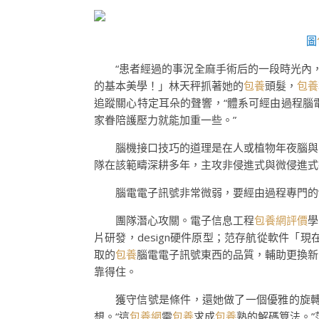
圖
“患者經過的事況全麻手術后的一段時光內
的基本美學！」林天秤抓著她的
包養
頭髮，
包養
追蹤關心特定耳朵的聲響，“體系可經由過程腦
家眷陪護壓力就能加重一些。”
腦機接口技巧的道理是在人或植物年夜腦與
隊在該範疇深耕多年，主攻非侵進式與微侵進式
腦電電子訊號非常微弱，要經由過程專門的“
團隊潛心攻關。電子信息工程
包養網評價
學
片研發，design硬件原型；范存航從軟件「
取的
包養
腦電電子訊號東西的品質，輔助更換新
靠得住。
獲守信號是條件，還她做了一個優雅的旋
想。“這
包養網
需
包養
求成
包養
熟的解碼算法。”