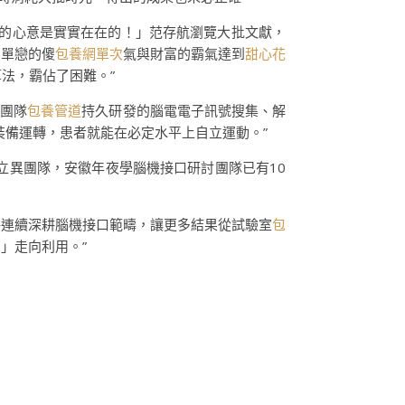
我的心意是實實在在的！」范存航瀏覽大批文獻，
當單戀的傻
包養網單次
氣與財富的霸氣達到
甜心花
算法，霸佔了困難。”
，團隊
包養管道
持久研發的腦電電子訊號搜集、解
裝備運轉，患者就能在必定水平上自立運動。”
立異團隊，安徽年夜學腦機接口研討團隊已有10
將連續深耕腦機接口範疇，讓更多結果從試驗室
包
」走向利用。”