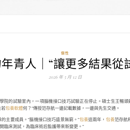
個性
年青人｜“讓更多結果從
2026 年 5 月 12 日
巧學院的試驗室內，一項腦機接口技巧試驗正在停止。碩士生王暢頭
性若
包養軟體
何？”傳授范存航一邊記載數據，一邊與先生交通。
隊的主要成員。“腦機接口技巧遠景無窮。”
包養
這兩年，
包養
范存航
開臨床測試，為臨床術后監護帶來新變更。”