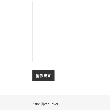
Ashe 由
WP Royal
.