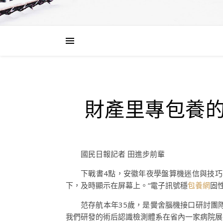
財產里專包養的
國民日報記者 田進步前輩
下戰書4點，安徽年夜學盤算機迷信與技
下，及時顯示在屏幕上。“電子訊號穩
包養網
固
范存航本年35歲，是黌舍腦機接口研討團
我們研發的術后認識檢測體系在省內一家病院展