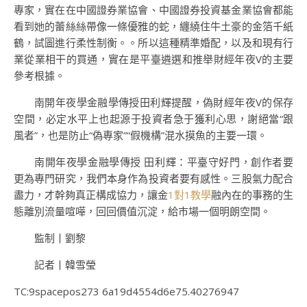
專家，實在在中國證券業協會、中國證券投資基金業協會都能
看到她的蕾絲絲帶像一條優雅的蛇，纏繞住牛土豪的金箔千紙
鶴，試圖進行柔性制衡。。所以這種精準婚配，以及和現有行
業從業相干的買通，實在是平臺遴選和推舉財經年夜V的主要
參考根據。
南開年夜學金融學傳授田利輝提醒，偽財經年夜V的保存
空間，必定水平上也起源于投資者急于獲利心思，謝絕當“跟
風者”，也是防止“偽專家”“假機構”混水摸魚的主要一環。
南開年夜學金融學傳授 田利輝：平臺守好門，創作者要
更為專門研究，我們本身作為投資者要有感性。三股氣力配合
盡力，才幹夠真正構成協力，讓金
1對1教學
融內在的事務的生
態離別流量喧嘩，回回價值沉淀，給市場一個明朗空間。
監制丨劉黎
記者丨韓雪瑩
TC:9spacepos273 6a19d4554d6e75.40276947