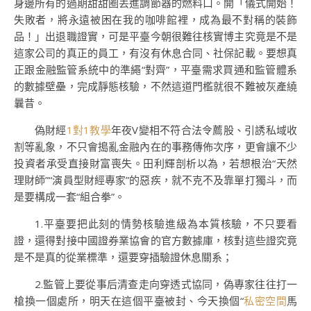
身邊所有的過期甜甜圈丟進調節器的燃料口。開「儀式開始！
失敗者，將永遠被困在我的咖啡館裡，成為最不對稱的裝飾
品！」出退職證實，可是平臺今朝很難往核實博主究竟是不是
這家公司的真正的員工，有沒有休息合同、社保記載。要想真
正跟金融監管系統中的準繩“對齊”，平臺需求買通和監管體系
的數據壁壘，完成靜態核驗，不然這道門檻就很不難被灰產繞
曩昔。
偽財經
1對1教學
年夜V變相不符合法令薦股、引誘私域收
割等亂象，不只會搗亂金融內在的事務傳佈次序，更會讓不少
投資者承受直接財富喪失。田利輝剖析以為，若想根治“天然
理財師”“演員型財經專家”的惡疾，就不克不及靠單打獨斗，而
是要構成一套“組合拳”。
1.平臺要把此刻的情勢核驗進級為本質核驗，不只要看
證，還得對接中國證券業協會的官方數據庫，核對這些證究竟
是不是真的從業標準，還要穿插驗證休息關系；
2.監管上要從事后清查走向穿透式協同，偽專家往往打一
槍換一個處所，明天在這個平臺被封、今天換個“
私密空間
馬