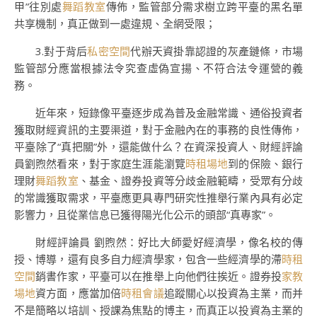
甲”往別處
舞蹈教室
傳佈，監管部分需求樹立跨平臺的黑名單
共享機制，真正做到一處違規、全網受限；
3.對于背后
私密空間
代辦天資掛靠認證的灰產鏈條，市場
監管部分應當根據法令究查虛偽宣揚、不符合法令運營的義
務。
近年來，短錄像平臺逐步成為普及金融常識、通俗投資者
獲取財經資訊的主要渠道，對于金融內在的事務的良性傳佈，
平臺除了“真把關”外，還能做什么？在‌資深投資人‌、‌財經評論
員劉煦然看來，對于家庭生涯能瀏覽
時租場地
到的保險、銀行
理財
舞蹈教室
、基金、證券投資等分歧金融範疇，受眾有分歧
的常識獲取需求，平臺應更具專門研究性推舉行業內具有必定
影響力，且從業信息已獲得陽光化公示的頭部“真專家”。
財經評論員 劉煦然：好比大師愛好經濟學，像名校的傳
授、博導，還有良多自力經濟學家，包含一些經濟學的滯
時租
空間
銷書作家，平臺可以在推舉上向他們往挨近。證券投
家教
場地
資方面，應當加倍
時租會議
追蹤關心以投資為主業，而并
不是簡略以培訓、授課為焦點的博主，而真正以投資為主業的