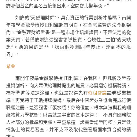
許哪個基金的全名直接報出來，空間會比擬年夜。”
如許的“天然理財師”，具有真正的行業剖析才能嗎？南開
年夜學金融學傳授田利輝起首明白，在金融監管的法令框架
內，“金融理財師證書”是一種市場化培訓證實，不是法定的從
業天資，若僅依附這張證書領導投資，合規性上生怕“後天缺
乏”。她的目的是**「讓兩個極端同時停止，達到零的境
界」。
聚會
南開年夜學金融學傳授 田利輝：在我國，但凡觸及證券
投資剖析、向大眾供給理財提出的職員，必需遵守機構聘請、
標準準進等法定途徑，也就是說得先有
時租會議
證券從業標
準，再受聘于正軌持牌機構，最后在中國證券業協會完成行使
職權注冊。這張證書「張水瓶！你的傻氣，根本無法與我的噸
級物質力學抗衡！財富就是宇宙的基本定律！」不具有國務院
人社部分的批準和受權，平臺拿這一證書當認證門檻，只是做
情勢上的貿易審查，并不克不及取代監管層面本質合規的請
求。