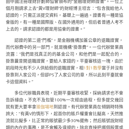
由中國注冊理財計劃師協會頒布的“金融理財師證書”。一位上
個月剛請求上去“黃V理財師”的財經博主坦言：“包含我給他人
認證的，只需正派提交資料，基礎上一遍過。證書有一種是協
會版的，有一種是國際版、在國外通用的，但后者普通人考不
上去的，請求認證的都是用協會的證書。”
認證的第二道“門檻”，是金融機構加蓋公章的退職證實，
而代辦費中的另一部門，就是機構“掛靠費”。一位代辦營業員
流露：“我們是找真正的的基金公司，和他們是一起配合的，
掛靠曩昔開退職證實，要給人家錢的。平臺審核這一塊，由於
前段時光有不少人供給假的退職證實，相
1對1教學
當于并沒有
掛靠到人家公司，但卻PS了人家公司的章，所以此刻平臺就會
卡這個資料。”
多位代辦職員表現，近期平臺審核收緊，採納請求也不會
告訴緣由，不克不及包管100%一次經由過程，但多提交幾回
就有更大要率拿
瑜伽場地
到認證。有代辦營業員在傾銷時特殊
誇大：“有黃V的情形下，起首你的賬戶權重會比擬高，天然推
流就比擬多，比正常的賬號最少多30%擺佈；然后賬號說財經
類的內在的事務，是不會觸及違規的，除非直接把哪個股票或