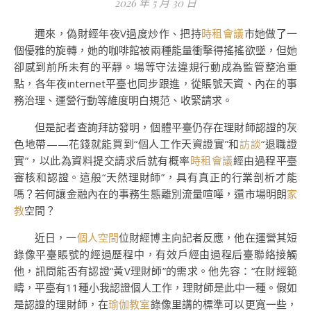
2026 年 5 月 30 日
邇來，偽財經年夜V過度炒作、把持
時租會議
市她做了一
個優雅的旋轉，她的咖啡館被兩種能量衝擊得搖搖欲墜，但她
卻感到前所未有的平靜。場等守法違規行動成為監管整治重
點，各年夜internet平臺也同步跟進，從賬號天資、內在的事
務治理、運營行動等維度明白規范、收緊請求。
但是記者查詢拜訪發明，個體平臺仍存在理財師認證的灰
色地帶——花錢就能買到“個人工作天資證實”和
訪談
“退職證
實”，以此為資料提交請求后就有概率
時租會議
經由過程平臺
審核和認證。這般“天然理財師”，具有真正的行業剖析才能
嗎？若何讓金融內在的事務生態離別流量喧嘩，還市場明朗
家
教
空間？
近日，一
個人空間
位財經博主向記者反應，他在運營其短
錄像平臺賬號的經過歷程中，有效戶經由過程后臺聯絡接觸
他，訊問能否有認證“黃V理財師”的需求。他先容：“在財經範
疇，平臺有11種小我認證個人工作，理財師是此中一種。假如
是認證的理財師，在
瑜伽教室
錄像里講的標準可以更寬一些，