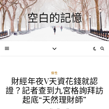
空白的記憶
個性
財經年夜V天資花錢就認
ad
證？記者查到九宮格詢拜訪
0
評
起底“天然理財師”
論