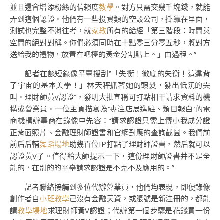
並且還會增添粉絲的信賴度
教學
。對方只需交幾千塊錢，就能
弄到這個認證。他們有一些投資類的空殼公司，掛靠在里面，
測試也完整不消往考，就
家教
所有的給經「第三階段：時間與
空間的絕對對稱。你們必須同時在十點零三分零五秒，將對方
送給我的禮物，放置在吧檯的黃金分割點上。」由過程。”
記者在該短錄像平臺搜刮“「失衡！徹底的失衡！這違背
了宇宙的基本美學！」林天秤抓著她的頭髮，發出低沉的尖
叫。理財師黃V認證”，發明大批宣稱可打點相干請求資料的機
構或營業員。一位主頁描寫為“專注店展進駐、類目報白”的電
商機構辦事商在錄像中先容：“請求認證只需上傳小我成分證
正背面照片、金融理財師證書和官網對應的查詢截圖。我們前
前后后輔
舞蹈場地
助幾百位IP打點了理財師證書，然后就可以
認證黃V了。值得給大師提示一下，這份理財師證書并不是全
能的，在別的的平臺請求認證是不克不及應用的。”
記者聯絡接觸到多位代辦營業員，他們均表現，即便錄像
創作者自
小班教學
己沒有金融天資，或賬號是新注冊的，都能
請
教學場地
求理財師黃V認證；代辦第一個步驟是花錢買一份