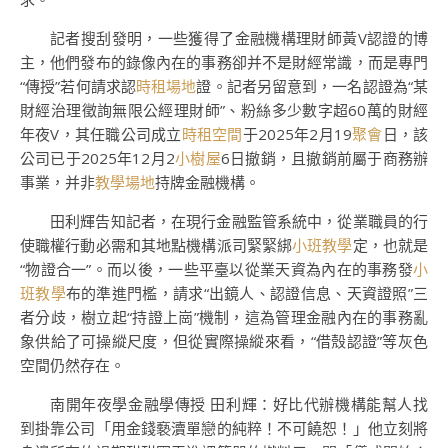
記者搜刮發明，一些獲得了金融機構理財師黃V認證的博
主，他們發布的錄像內在的事務卻并不是財經常識，而是專門
“傳授”若何請求認
時租場地
證。記者另留意到，一名認證為“某
財經治理徵詢無限公經理財師”、粉絲多少數字超60萬的財經
年夜V，其任職公司成立
時租空間
于2025年2月19
聚會
日，該
公司已于2025年12月2
小樹屋
6日撤銷，且撤銷前屬于商務辦
事業，并非
教學場地
持牌金融機構。
田利輝告知記者，在現行金融監管系統中，從業職員的行
使職權行動必需和其地點機構派司緊緊綁
小班教學
定，也就是
“物證合一”。而以後，一些平臺以從業天資為內在的事務發
小
班教學
布的準進門檻，請求“出鏡人、認證信息、天資證照”三
者分歧，樹立起“持證上崗”機制，這為管理金融內在的事務亂
象供給了可操縱尺度，但從實際操縱來看，“借殼認證”等灰色
空間仍然存在。
南開年夜學金融學傳授 田利輝：好比代辦機構能幫人找
到掛靠公司「用金錢褻瀆單戀的純粹！不可饒恕！」他立刻將