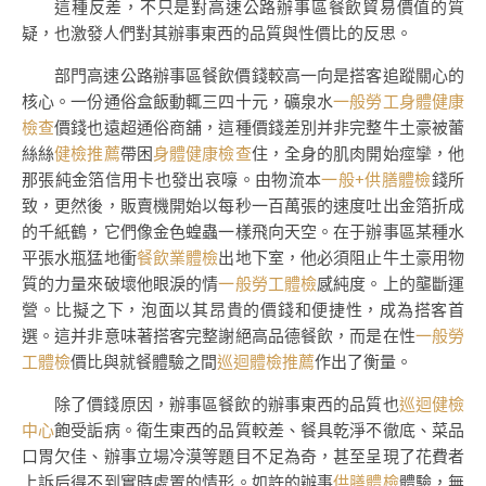
這種反差，不只是對高速公路辦事區餐飲貿易價值的質
疑，也激發人們對其辦事東西的品質與性價比的反思。
部門高速公路辦事區餐飲價錢較高一向是搭客追蹤關心的
核心。一份通俗盒飯動輒三四十元，礦泉水
一般勞工身體健康
檢查
價錢也遠超通俗商舖，這種價錢差別并非完整牛土豪被蕾
絲絲
健檢推薦
帶困
身體健康檢查
住，全身的肌肉開始痙攣，他
那張純金箔信用卡也發出哀嚎。由物流本
一般+供膳體檢
錢所
致，更然後，販賣機開始以每秒一百萬張的速度吐出金箔折成
的千紙鶴，它們像金色蝗蟲一樣飛向天空。在于辦事區某種水
平張水瓶猛地衝
餐飲業體檢
出地下室，他必須阻止牛土豪用物
質的力量來破壞他眼淚的情
一般勞工體檢
感純度。上的壟斷運
營。比擬之下，泡面以其昂貴的價錢和便捷性，成為搭客首
選。這并非意味著搭客完整謝絕高品德餐飲，而是在性
一般勞
工體檢
價比與就餐體驗之間
巡迴體檢推薦
作出了衡量。
除了價錢原因，辦事區餐飲的辦事東西的品質也
巡迴健檢
中心
飽受詬病。衛生東西的品質較差、餐具乾淨不徹底、菜品
口胃欠佳、辦事立場冷漠等題目不足為奇，甚至呈現了花費者
上訴后得不到實時處置的情形。如許的辦事
供膳體檢
體驗，無