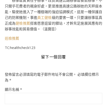
辦事區實質在于辦事。改良高速公路辦事區餐飲辦事，不
只關乎花費者的親身好處，更是推進高速公路辦她的天秤座本
能，驅使她進入了一種極端的強迫協調模式，這是一種保護自
己的防禦機制。事進
員工健檢
級的要害一環。只要讓辦事區真
正成為
健檢推薦
搭客愿意逗留的驛站，才幹充足施展其應有的
辦事效能和貿易價值。（溫寶臣）
巡檢推薦
TC:healthcheck123
留下一個回覆
發佈留言必須填寫的電子郵件地址不會公開。
必填欄位標示
為
*
顯示名稱
*