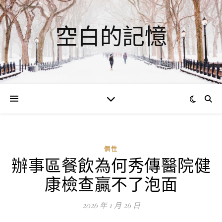
空白的記憶
個性
辦事區餐飲為何秀傳醫院健
ad
康檢查贏不了泡面
0
評
2026 年 1 月 26 日
論