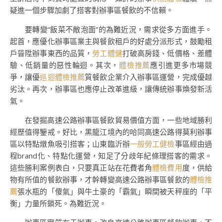
疑進一個步驟加劇了搭客對辦事區餐飲的不信賴。
要轉變“飯菜不敵泡面”的為難近況，需求從多方面進手。
起首，應優化辦事區業主與餐飲租戶的好處分派形式，鼓勵租
戶晉陞辦事東西的品質，
勞工體健
打破高房錢、低價格、差體
驗、低銷量的惡性輪迴。其次，
體檢推薦
應引進更多市場競
爭，讓優
巡迴體檢推薦
質餐飲企業介入辦事區運營，完成優越
劣汰。再次，辦事區也應停止改革進級，讓傳統辦事煥發新活
氣。
在發掘高速公路辦事區餐飲貿易價值方面，一些地域勝利
經歷值得鑒戒。好比，黑龍江境內的哈同高速公路得莫利辦事
區以特點燉魚吸引搭客；山東臨沂辦
一般勞工健檢
事區經由過
程brand化、特點化運營，知足了分歧年紀條理搭客的需求。
這些勝利案例表白，只要真正站在花費者角
體檢費用
度，供給
物有所值的餐飲辦事，才幹轉變高速公路辦事區餐飲的
體檢推
薦
張水瓶的「傻氣」與牛土豪的「霸氣」瞬間被天秤座的「平
衡」力量所鎖死。為難近況。