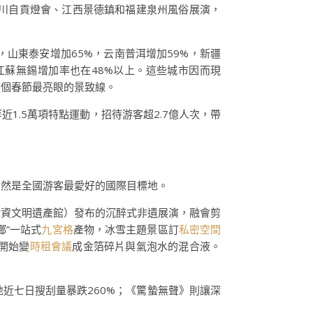
；四川自貢燈會、江西景德鎮和福建泉州風俗展演，
山東泰安增加65%，云南普洱增加59%，新疆
江蘇無錫增加率也在48%以上。這些城市因而現
這個春節最亮眼的景致線。
1.5萬項特點運動，招待游客超2.7億人次，帶
仍然是全國游客最愛好的國際目標地。
物資文明遺產館）發布的沉醉式非遺展演，融會剪
鄉”一站式
九宮格
產物，冰雪主題景區訂
私密空間
開始變
時租會議
成金箔碎片與氣泡水的混合液。
近七日搜刮量暴跌260%；《驚蟄無聲》則讓深
。