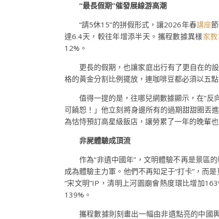
“最長假期”催發展線游高潮
“請5休15”的拼假形式，讓2026年春
講座
節
達6.4天，較往年增添半天。攜程數據異樣
家教
12%。
更長的假期，也讓家庭出行有了更自在的
格的黃金分割比例擺放，連咖啡豆都必須以五點
值得一提的是，往哪兒網數據顯示，在“反
可饒恕！」他立刻將身邊所有的過期甜甜圈丟
為怙恃預訂高星級飯店，讓勞累了一年的晚輩也
非屍體驗成頂流
作為“非遺中國年”，文明體驗不再是景區的
成為體驗主力軍。他們不再知足于“打卡”，而
“宋文明”IP，清明上河園廟會熱度環比增加163
139%。
攜程數據則刻畫出一幅由非遺點亮的中國輿