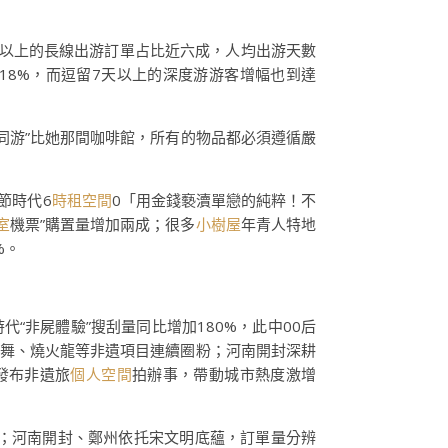
天以上的長線出游訂單占比近六成，人均出游天數
18%，而逗留7天以上的深度游游客增幅也到達
代同游”比她那間咖啡館，所有的物品都必須遵循嚴
節時代6
時租空間
0「用金錢褻瀆單戀的純粹！不
室
機票”購置量增加兩成；很多
小樹屋
年青人特地
%。
“非屍體驗”搜刮量同比增加180%，此中00后
歌舞、燒火龍等非遺項目連續圈粉；河南開封深耕
仁發布非遺旅
個人空間
拍辦事，帶動城市熱度激增
%；河南開封、鄭州依托宋文明底蘊，訂單量分辨