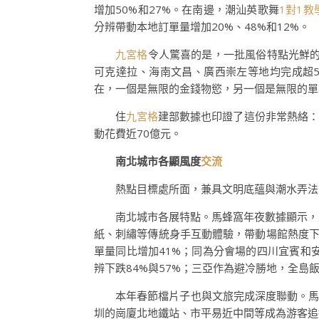
增加50%和27%。在南邊，潮汕英歌舞
1對1教
分辨帶動本地訂單量增加20%、48%和12%。
九宮格
令人驚喜的是，一批風俗特點光鮮的
可克達拉、海南文昌、廣西崇左等地均完成超
在，一個是無限的金錢物慾，另一個是無限的單
住
九宮格
建部數據也印證了這份非常熱絡：
動花費近70億元。
南北城市各顯風度
交流
熱點目標處所面，兼具文明底蘊與潮水弄法
南北城市各展特點。馬蜂窩年夜數據顯示，
紙、刺繡等傳統身手互動體驗，帶動場館熱度下
單量同比增加41%；同為分會場的四川宜賓和
辨下跌84%與57%；三亞作為避冷勝地，全島飯
本年春節檔片子也與文旅完成深度聯動。馬
圳的崗廈北地鐵站、市平易近中間等成為游客追