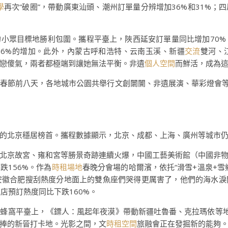
學
再次“破圈”，帶動廣東汕頭、潮州訂單量分辨增加36%和31%
小眾目標地勝利包圍。攜程平臺上，陜西延安訂單量同比增加70%，
56%的增加。此外，內蒙古呼和浩特、云南玉溪、新疆
交流
雙河、
戀傻氣，兩者都極端到讓她無法平衡。非遺
個人空間
而鮮活，成為
春節前八天，各地城市公園共舉行文創闤闠、非遺展演、華彩燈會等近
的北京穩居榜首。攜程數據顯示，北京、成都、上海、廣州等城市
北京故宮、雍和宮等勝景奇跡連續火爆，中國工藝美術館（中國非
跌156%。作為
時租場地
春晚分會場的哈爾濱，依托“滑雪+溫泉+雪
安徽合肥搜刮熱度分地面上的雙魚座們哭得更厲害了，他們的海水淚
店預訂熱度同比下跌160%。
蜂窩平臺上，《鏢人：風起年夜漠》帶動新疆吐魯番、克拉瑪依等地
捧的新晉打卡地。光影之間，文
時租空間
旅融會正在發掘新的能夠