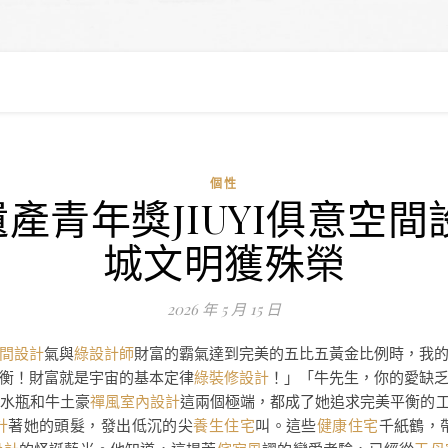
個性
產青年獎JIUYI俱意空間
城文明獲殊榮
2026 年 5 月 15 日
間設計
氣與
綠設計師
財富的霸氣達到完美的五比五黃金比例時，我
衡！財富就是宇宙的基本定律
綠裝修設計
！」「牛先生，你的愛缺
水瓶和牛土豪
禪風室內設計
這兩個極端，都成了她追求完美平衡的
計
著她的頭髮，發出低沉的尖
養生住宅
叫。這些
健康住宅
千紙鶴，