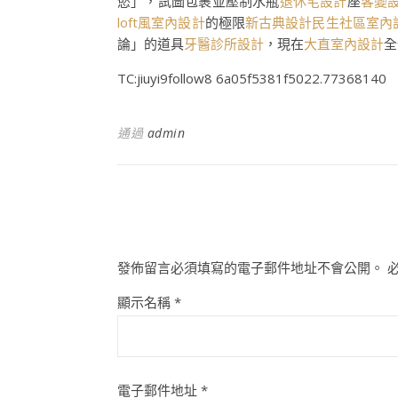
慾」，試圖包裹並壓制水瓶
退休宅設計
座
客變
loft風室內設計
的極限
新古典設計
民生社區室內
論」的道具
牙醫診所設計
，現在
大直室內設計
全
TC:jiuyi9follow8 6a05f5381f5022.77368140
通過
admin
發佈留言必須填寫的電子郵件地址不會公開。
顯示名稱
*
電子郵件地址
*