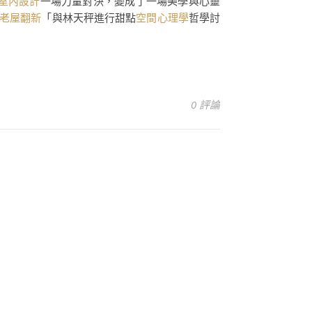
室內設計
一場力量對決，變成了一場美學與心靈
老屋翻新
「與林天秤進行甜點
空間心理學
哲學討
0 評論