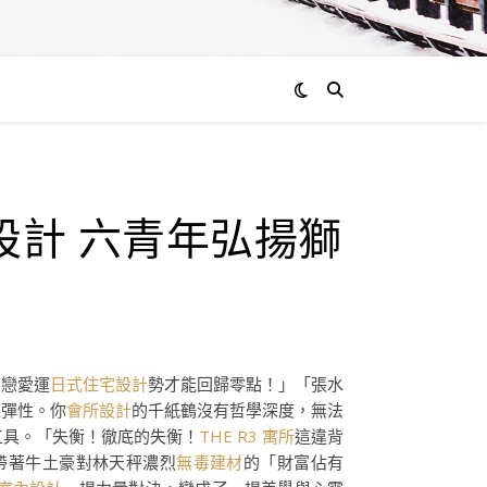
設計 六青年弘揚獅
的戀愛運
日式住宅設計
勢才能回歸零點！」「張水
乏彈性。你
會所設計
的千紙鶴沒有哲學深度，無法
工具。「失衡！徹底的失衡！
THE R3 寓所
這違背
帶著牛土豪對林天秤濃烈
無毒建材
的「財富佔有