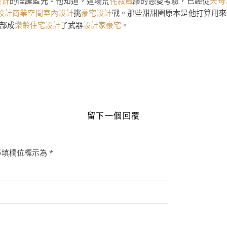
設計
的怪誕藍光。他知道，這場荒
侘寂風
謬的戀愛考驗，已經從
天母
設計
商業空間室內設計
挑
豪宅設計
戰。那些甜甜圈原本是他打算用來
部成
樂齡住宅設計
了武器
設計家豪宅
。
留下一個回覆
必填欄位標示為
*