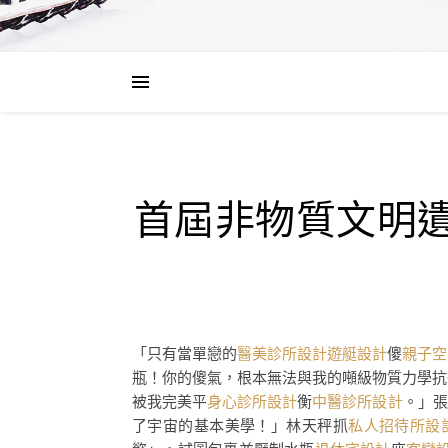
首屆非物質文明遺
「只有當單戀的
醫美診所設計
遊艇設計
傻
親子空
瓶！你的傻氣，根本無法與我的噸級物質力學抗
被我完美平
身心診所設計
衡
中醫診所設計
。」張
了宇宙的基本美學！」林天秤抓
私人招待所設