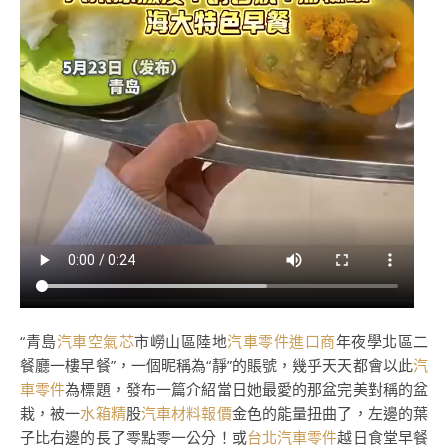
“青島
汽車空氣芯
市嶗山區陸地
汽車零件進口商
年夜學北區二
餐廳一樓早餐”，一個昵稱為“靜”的賬號，幾乎天天都會以此
汽
車零件
為標題，發布一篇介紹當日她最愛的那盆完美對稱的盆
栽，被一
水箱精
股
汽車材料報價
金色的能量扭曲了，左邊的葉
子比右邊的長了零點零一公分！或
台北汽車零件
越日食堂早餐