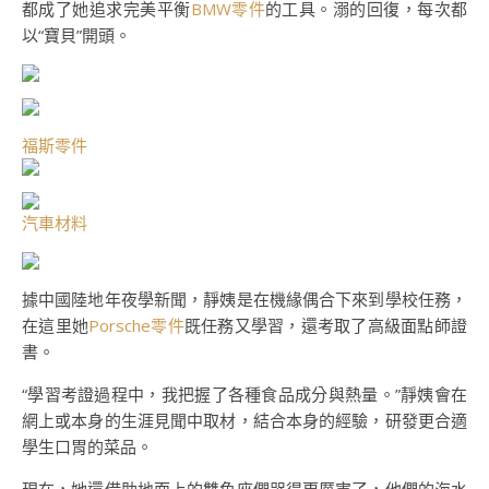
都成了她追求完美平衡
BMW零件
的工具。溺的回復，每次都
以“寶貝”開頭。
福斯零件
汽車材料
據中國陸地年夜學新聞，靜姨是在機緣偶合下來到學校任務，
在這里她
Porsche零件
既任務又學習，還考取了高級面點師證
書。
“學習考證過程中，我把握了各種食品成分與熱量。”靜姨會在
網上或本身的生涯見聞中取材，結合本身的經驗，研發更合適
學生口胃的菜品。