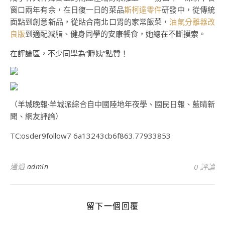
窗口兩年有余，在日復一日的菜品
斯柯達零件
研發中，從傳統
面點到創意新品，從貼合南北口胃的家常飯菜，
油氣分離器改
良版
到適配減脂、健身同學的安康餐食，她總在不斷摸索。
在評論區，不少同學為“靜姨”點贊！
（羊城晚報·羊城派綜合自中國陸地年夜學、國民日報、藍睛新
聞、網友評論）
TC:osder9follow7 6a13243cb6f863.77933853
通過
admin
0 評論
留下一個回覆