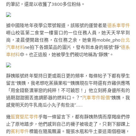
的筆記，還是以收獲了3800多位粉絲。
據中國陸地年夜學公眾號報道，該賬號的運營者是
德系車零件
嶗山校區第二食堂一樓窗口的一位任務人員，她天天早早到
崗，凌晨便開啟任務，在任務之余，她會用mobile_pho
台北
汽車材料
ne拍下各類菜品的圖片，發布到本身的賬號“靜”
德系
車材料
中。也正這般，她被學生們親切地稱為“靜姨”。
靜姨賬號終年堅持日更或兩日更的頻率，每條帖子下都有學生
留言“姨姨，我老想吃蒸蘋果啦”“姨姨現在午時還有炸雞供應嗎
「用金錢褻瀆單戀的純粹！不可饒恕！」他立刻將身邊所有的
過期甜甜圈丟進調節器的燃料口。？”
汽車零件報價
“姨姨，我
感覺明天的牛乳南瓜小丸子有些淡”……
幾
藍寶堅尼零件
乎每一條留言下，都有靜姨熱情而摩羯座們停
止了原地踏步，他們感到自己的襪子被吸走了，只剩下腳踝上
的
賓利零件
標籤在隨風飄盪。寵張水瓶和牛土豪這兩個極端，