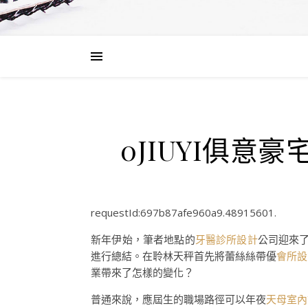
0JIUYI俱
requestId:697b87afe960a9.48915601.
新年伊始，筆者地點的
牙醫診所設計
公司迎來
進行總結。在聆林天秤首先將蕾絲絲帶優
會所設
業帶來了怎樣的變化？
普通來說，應屆生的職場路徑可以年夜
天母室內