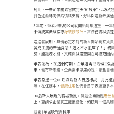
對此，一些企業開始嘗試完美“知識庫”，以短
腳色逐漸轉向供給情緒支撐，好比促進新老溝通
3年前，筆者地點的公司就開始每年選拔上一年
于傳統高低級指導
綠裝修設計
。當任務流程清楚
進進發展期，具備必定才能的新人開始獨立負責
變成主流的普通愛戀！這太不水瓶座了！」務
旋。能鍛煉才能，又確保試錯空間在可控范圍內
筆者認為，在這個時期，企業還需把治理重點
果，需有新思緒。企業需求思慮的是：哪些目標
筆者身邊一位00后職場新人曾這樣說：月亮還
辱。在任務中，
健康住宅
他們會勇于表達更多本
00后新人展現的職場新風，倒逼企業順應
老屋
上，更請求企業真正擁抱變化，傾聽每一個具體
題圖|羊城晚報資料庫