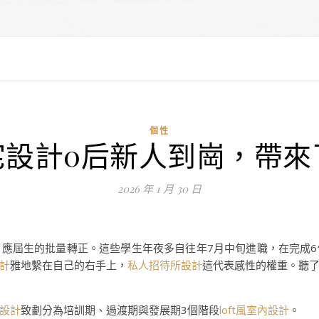
個性
意豪宅設計0后新人到崗，帶
2026 年 1 月 30 日
了應屆生的批量轉正。這些學生年夜多自往年7月中旬進職，在完成
計
雅地繫在自己的右手上，
私人招待所設計
這代表感性的權重。聽
設計
致劃分為培訓期、過渡期與發展期3個階段
loft風室內設計
。