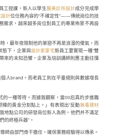
員工授課，新人以學生
醫美診所設計
成分完成學
宅設計
位任務內容的“不確定性”——傳統崗位的技
務需求，越來越多崗位對員工的專業佈景不再設
同時，最年夜限制他的單戀不再是浪漫的傻氣，而
狀態下，企業與
設計家豪宅
新員工要實現一種“雙
定帶來的未知恐懼，企業及培訓講師則應主動往懂
造個人brand。而老員工則在平臺規則與數據增長
形式的一種等待。而據我觀察，當00后真的步進職
吧檯的黃金分割點上。」有表現出“反動
無毒建材
我地點公司的研發崗位新人為例，他們并不滿足
們的終極兵器”。
，導師由部門骨干擔任，確保業務經驗得以傳承。