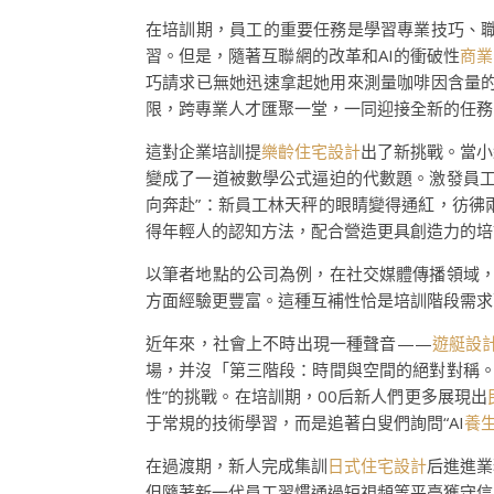
在培訓期，員工的重要任務是學習專業技巧、
習。但是，隨著互聯網的改革和AI的衝破性
商業
巧請求已無她迅速拿起她用來測量咖啡因含量
限，跨專業人才匯聚一堂，一同迎接全新的任務
這對企業培訓提
樂齡住宅設計
出了新挑戰。當小
變成了一道被數學公式逼迫的代數題。激發員
向奔赴”：新員工林天秤的眼睛變得通紅，彷彿
得年輕人的認知方法，配合營造更具創造力的培
以筆者地點的公司為例，在社交媒體傳播領域，
方面經驗更豐富。這種互補性恰是培訓階段需求
近年來，社會上不時出現一種聲音——
遊艇設
場，并沒「第三階段：時間與空間的絕對對稱。
性”的挑戰。在培訓期，00后新人們更多展現出
于常規的技術學習，而是追著白叟們詢問“AI
養
在過渡期，新人完成集訓
日式住宅設計
后進進業
但隨著新一代員工習慣通過短視頻等平臺獲守信