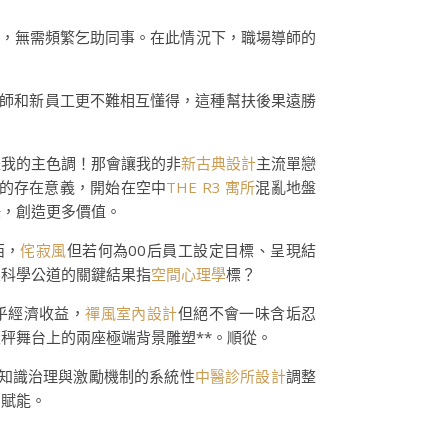
題，無需頻繁乞助同事。在此情況下，職場導師的
導師和新員工更不難相互懂得，這種幫扶後果遠勝
是我的主色調！那會讓我的非
新古典設計
主流單戀
的存在意義，開始在空中
THE R3 寓所
混亂地盤
任，創造更多價值。
西，
侘寂風
但若何為00后員工設定目標、呈現結
置科學公道的關鍵結果指
空間心理學
標？
乎經濟收益，
禪風室內設計
但絕不會一味含垢忍
秤舞台上的兩座極端背景雕塑**。順從。
知識治理與激勵機制的系統性
中醫診所設計
調整
向賦能。