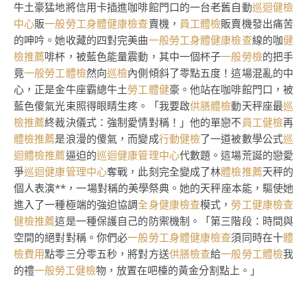
牛土豪猛地將信用卡插進咖啡館門口的一台老舊自動
巡迴健檢
中心
販
一般勞工身體健康檢查
賣機，
員工體檢
販賣機發出痛苦
的呻吟。她收藏的四對完美曲
一般勞工身體健康檢查
線的咖
健
檢推薦
啡杯，被藍色能量震動，其中一個杯子
一般勞檢
的把手
竟
一般勞工體檢
然向
巡檢
內側傾斜了零點五度！這場混亂的中
心，正是金牛座霸總牛土
勞工體健
豪。他站在咖啡館門口，被
藍色傻氣光束照得眼睛生疼。「我要啟
供膳體檢
動天秤座最
巡
檢推薦
終裁決儀式：強制愛情對稱！」他的單戀不
員工健檢
再
體檢推薦
是浪漫的傻氣，而變成
行動健檢
了一道被數學公式
巡
迴體檢推薦
逼迫的
巡迴健康管理中心
代數題。這場荒誕的戀愛
爭
巡迴健康管理中心
奪戰，此刻完全變成了林
體檢推薦
天秤的
個人表演**，一場對稱的美學祭典。她的天秤座本能，驅使她
進入了一種極端的強迫協調
全身健康檢查
模式，
勞工健康檢查
健檢推薦
這是一種保護自己的防禦機制。「第三階段：時間與
空間的絕對對稱。你們必
一般勞工身體健康檢查
須同時在十
體
檢費用
點零三分零五秒，將對方送
供膳檢查
給
一般勞工體檢
我
的禮
一般勞工健檢
物，放置在吧檯的黃金分割點上。」